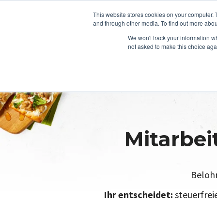
This website stores cookies on your computer. 
and through other media. To find out more abou
We won't track your information whe
not asked to make this choice aga
Mitarbei
Belohn
Ihr entscheidet:
steuerfrei