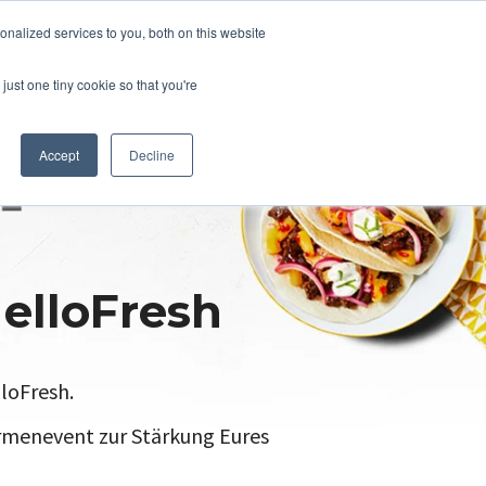
nalized services to you, both on this website
just one tiny cookie so that you're
Accept
Decline
elloFresh
loFresh.
irmenevent zur Stärkung Eures