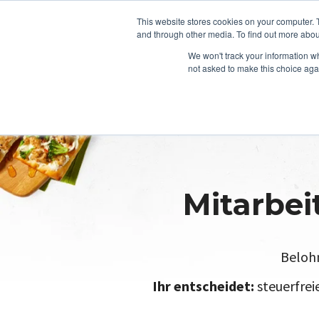
This website stores cookies on your computer. 
and through other media. To find out more abou
We won't track your information whe
not asked to make this choice aga
Mitarbei
Belohn
Ihr entscheidet:
steuerfrei