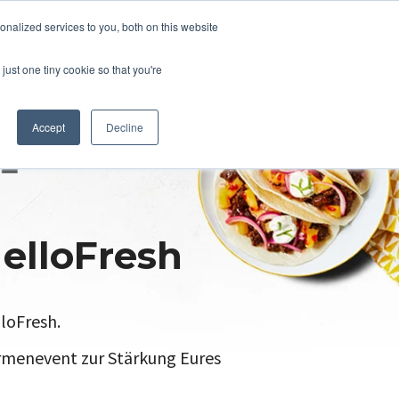
nalized services to you, both on this website
just one tiny cookie so that you're
Accept
Decline
elloFresh
loFresh.
irmenevent zur Stärkung Eures