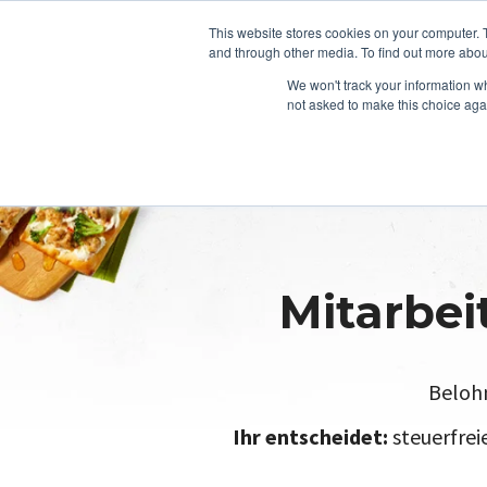
This website stores cookies on your computer. 
and through other media. To find out more abou
We won't track your information whe
not asked to make this choice aga
Mitarbei
Belohn
Ihr entscheidet:
steuerfrei