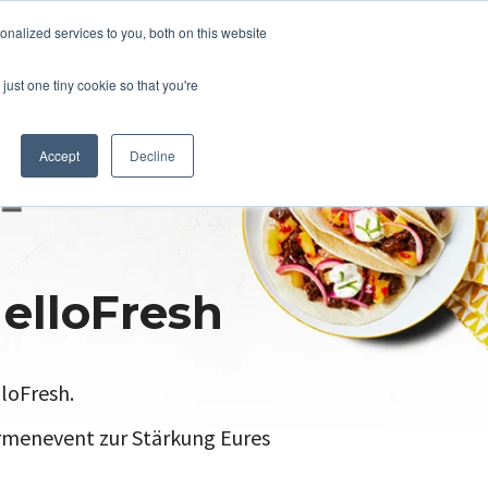
nalized services to you, both on this website
just one tiny cookie so that you're
Accept
Decline
elloFresh
loFresh.
irmenevent zur Stärkung Eures