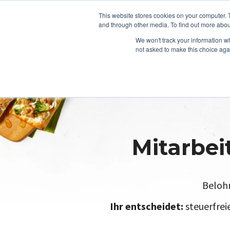
This website stores cookies on your computer. 
and through other media. To find out more abou
We won't track your information whe
not asked to make this choice aga
Mitarbei
Belohn
Ihr entscheidet:
steuerfrei