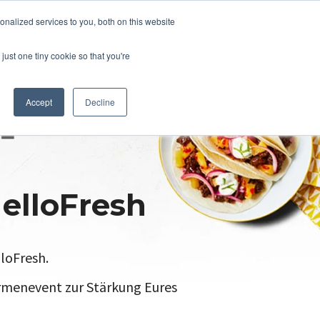
nalized services to you, both on this website
just one tiny cookie so that you're
Accept
Decline
elloFresh
loFresh.
irmenevent zur Stärkung Eures